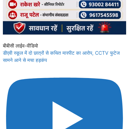
बीबीसी लाईव-वीडियो
डीएवी स्कूल में दो छात्रों से कथित मारपीट का आरोप, CCTV फुटेज
सामने आने से मचा हड़कंप