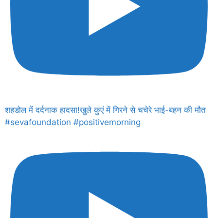
शहडोल में दर्दनाक हादसा!खुले कुएं में गिरने से चचेरे भाई-बहन की मौत
#sevafoundation #positivemorning