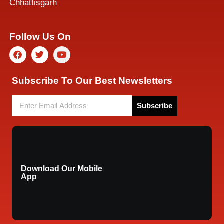
Chhattisgarh
Follow Us On
Subscribe To Our Best Newsletters
Subscribe
Download Our Mobile
App
© 2008 All copyright Reserved- bbclive | Designed by
Best News
Portal Development Company
-
BBC LIVE
- News Network