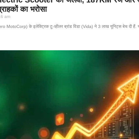
राहकों का भरोसा
16 am
ero MotoCorp) के इलेक्ट्रिक टू-व्हीलर ब्रांड विडा (Vida) ने 3 लाख यूनिट्स बेच दी हैं. य