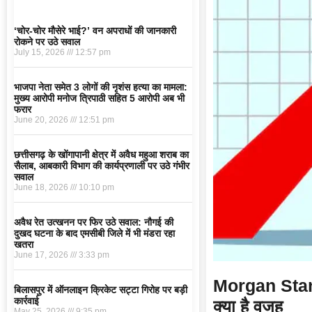
‘चोर-चोर मौसेरे भाई?’ वन अपराधों की जानकारी
रोकने पर उठे सवाल
July 15, 2026
12:57 pm
भाजपा नेता समेत 3 लोगों की नृशंस हत्या का मामला:
मुख्य आरोपी मनोज त्रिपाठी सहित 5 आरोपी अब भी
फरार
June 20, 2026
12:51 pm
छत्तीसगढ़ के खोंगापानी क्षेत्र में अवैध महुआ शराब का
सैलाब, आबकारी विभाग की कार्यप्रणाली पर उठे गंभीर
सवाल
June 18, 2026
10:10 pm
अवैध रेत उत्खनन पर फिर उठे सवाल: नौगई की
दुखद घटना के बाद एमसीबी जिले में भी मंडरा रहा
खतरा
June 17, 2026
3:33 pm
Morgan Stanley
बिलासपुर में ऑनलाइन क्रिकेट सट्टा गिरोह पर बड़ी
कार्रवाई
क्या है वजह
May 25, 2026
9:35 pm