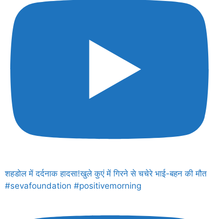
शहडोल में दर्दनाक हादसा!खुले कुएं में गिरने से चचेरे भाई-बहन की मौत
#sevafoundation #positivemorning