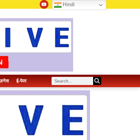
Hindi
ज़नेस
ई-पेपर