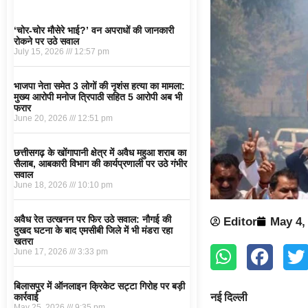
‘चोर-चोर मौसेरे भाई?’ वन अपराधों की जानकारी
रोकने पर उठे सवाल
July 15, 2026
12:57 pm
भाजपा नेता समेत 3 लोगों की नृशंस हत्या का मामला:
मुख्य आरोपी मनोज त्रिपाठी सहित 5 आरोपी अब भी
फरार
June 20, 2026
12:51 pm
छत्तीसगढ़ के खोंगापानी क्षेत्र में अवैध महुआ शराब का
सैलाब, आबकारी विभाग की कार्यप्रणाली पर उठे गंभीर
सवाल
June 18, 2026
10:10 pm
अवैध रेत उत्खनन पर फिर उठे सवाल: नौगई की
Editor
May 4,
दुखद घटना के बाद एमसीबी जिले में भी मंडरा रहा
खतरा
June 17, 2026
3:33 pm
बिलासपुर में ऑनलाइन क्रिकेट सट्टा गिरोह पर बड़ी
नई दिल्ली
कार्रवाई
May 25, 2026
9:35 pm