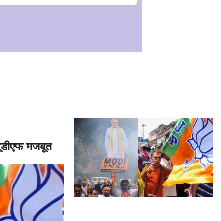
यूडीएफ मजबूत