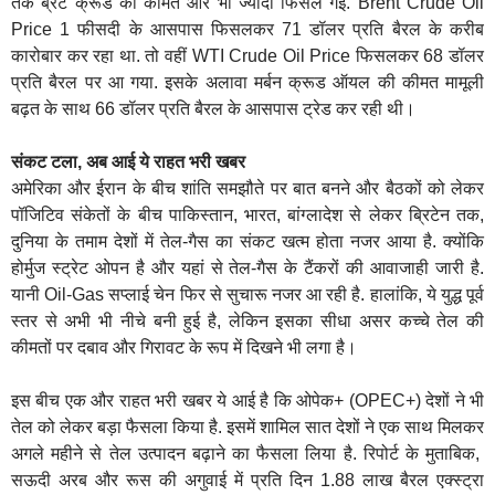
तक ब्रेंट क्रूड की कीमत और भी ज्यादा फिसल गई. Brent Crude Oil
Price 1 फीसदी के आसपास फिसलकर 71 डॉलर प्रति बैरल के करीब
कारोबार कर रहा था. तो वहीं WTI Crude Oil Price फिसलकर 68 डॉलर
प्रति बैरल पर आ गया. इसके अलावा मर्बन क्रूड ऑयल की कीमत मामूली
बढ़त के साथ 66 डॉलर प्रति बैरल के आसपास ट्रेड कर रही थी।
संकट टला, अब आई ये राहत भरी खबर
अमेरिका और ईरान के बीच शांति समझौते पर बात बनने और बैठकों को लेकर
पॉजिटिव संकेतों के बीच पाकिस्तान, भारत, बांग्लादेश से लेकर ब्रिटेन तक,
दुनिया के तमाम देशों में तेल-गैस का संकट खत्म होता नजर आया है. क्योंकि
होर्मुज स्ट्रेट ओपन है और यहां से तेल-गैस के टैंकरों की आवाजाही जारी है.
यानी Oil-Gas सप्लाई चेन फिर से सुचारू नजर आ रही है. हालांकि, ये युद्ध पूर्व
स्तर से अभी भी नीचे बनी हुई है, लेकिन इसका सीधा असर कच्चे तेल की
कीमतों पर दबाव और गिरावट के रूप में दिखने भी लगा है।
इस बीच एक और राहत भरी खबर ये आई है कि ओपेक+ (OPEC+) देशों ने भी
तेल को लेकर बड़ा फैसला किया है. इसमें शामिल सात देशों ने एक साथ मिलकर
अगले महीने से तेल उत्पादन बढ़ाने का फैसला लिया है. रिपोर्ट के मुताबिक,
सऊदी अरब और रूस की अगुवाई में प्रति दिन 1.88 लाख बैरल एक्स्ट्रा