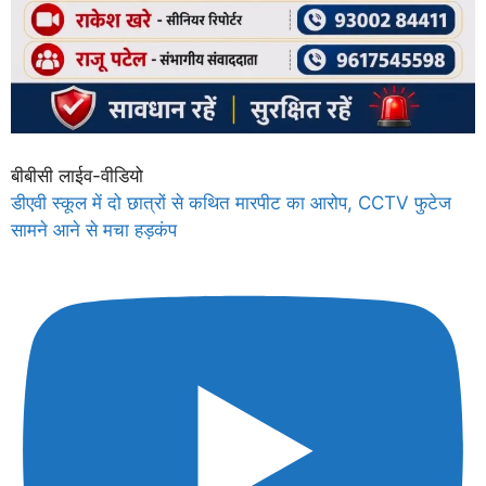
बीबीसी लाईव-वीडियो
डीएवी स्कूल में दो छात्रों से कथित मारपीट का आरोप, CCTV फुटेज
सामने आने से मचा हड़कंप