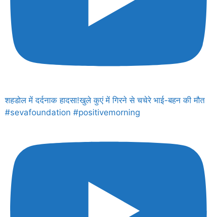
शहडोल में दर्दनाक हादसा!खुले कुएं में गिरने से चचेरे भाई-बहन की मौत
#sevafoundation #positivemorning