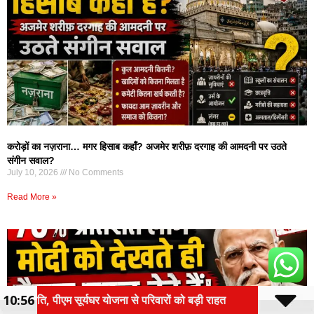
करोड़ों का नज़राना… मगर हिसाब कहाँ? अजमेर शरीफ़ दरगाह की आमदनी पर उठते
संगीन सवाल?
July 10, 2026
No Comments
Read More »
10:56
रिवारों को बड़ी राहत
गजनी फेम प्रदीप रावत का निधन, बेटे ने बत