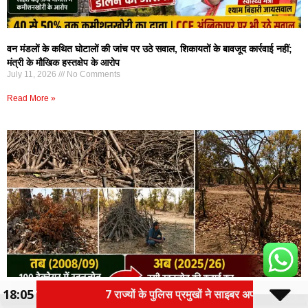
वन मंडलों के कथित घोटालों की जांच पर उठे सवाल, शिकायतों के बावजूद कार्रवाई नहीं;
मंत्री के मौखिक हस्तक्षेप के आरोप
July 11, 2026
No Comments
Read More »
18:05
ं के पुलिस प्रमुखों ने साइबर अपराध, नार्को नेटवर्क, संगठित अपराध एवं सिंहस्थ-2
रतनजोत पर सैकड़ों करोड़ों खर्च, अब उसी वृक्षारोपण पर चली आरी! क्या सरकारी धन की