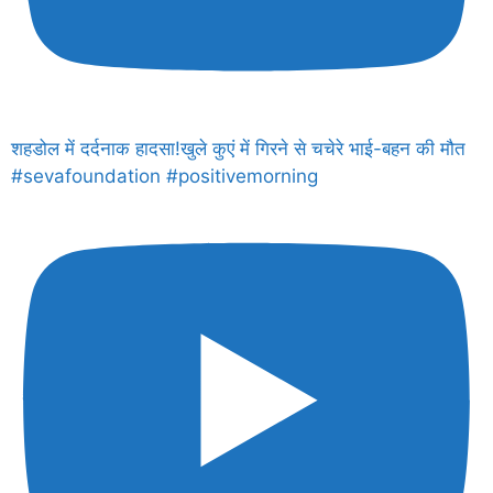
शहडोल में दर्दनाक हादसा!खुले कुएं में गिरने से चचेरे भाई-बहन की मौत
#sevafoundation #positivemorning