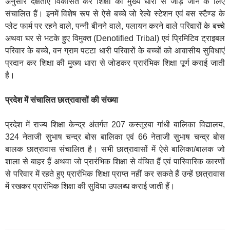
अनुसार दक्षताएं विकसित कर शिक्षा की मुख्‍य धारा से जोड़े जाने के लिए
संचालित हैं। इनमें विशेष रूप से ऐसे बच्‍चे जो रेल्‍वे स्‍टेशन एवं बस स्‍टैण्‍ड के
प्‍लेट फार्म पर रहने वाले, पन्‍नी बीनने वाले, पलायन करने वाले परिवारों के बच्‍चे
अथवा घर से भटके हुए विमुक्‍त (Denotified Tribal) एवं प्रिमिटिव ट्राइबल
परिवार के बच्‍चे, वन ग्राम पटटा धारी परिवारों के बच्‍चों को आवासीय सुविधाएं
प्रदान कर शिक्षा की मुख्‍य धारा से जोडकर प्रारंभिक शिक्षा पूर्ण कराई जाती
है।
प्रदेश में संचालित छात्रावासों की संख्‍या
प्रदेश में राज्‍य शिक्षा केन्‍द्र अंतर्गत 207 कस्तूरबा गांधी बालिका विद्यालय,
324 नेताजी सुभाष चन्‍द्र बोस बालिका एवं 66 नेताजी सुभाष चन्‍द्र बोस
बालक छात्रावास संचालित है। सभी छात्रावासों में ऐसे बालिका/बालक जो
शाला से बाहर हैं अथवा जो प्रारंभिक शिक्षा से वंचित हैं एवं पारिवारिक कारणों
से परिवार में रहते हुए प्रारंभिक शिक्षा प्राप्त नहीं कर सकते हैं उन्हें छात्रावास
में रखकर प्रारंभिक शिक्षा की सुविधा उपलब्ध कराई जाती हैं।