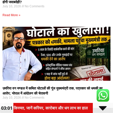
होगी जवाबदेही?
July 10, 2026
No Comments
Read More »
उमरिया वन मण्डल में कथित घोटालों की गूंज मुख्यमंत्री तक, पत्रकार को धमकी का
आरोप; भोपाल में आंदोलन की चेतावनी
July 10, 2026
No Comments
Read More »
03:01
ार और धन लाभ का हाल
तीन वर्षीय रोलिंग बजट पर होगा फोकस