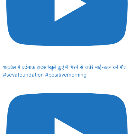
शहडोल में दर्दनाक हादसा!खुले कुएं में गिरने से चचेरे भाई-बहन की मौत
#sevafoundation #positivemorning