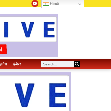
Hindi
ज़नेस
ई-पेपर