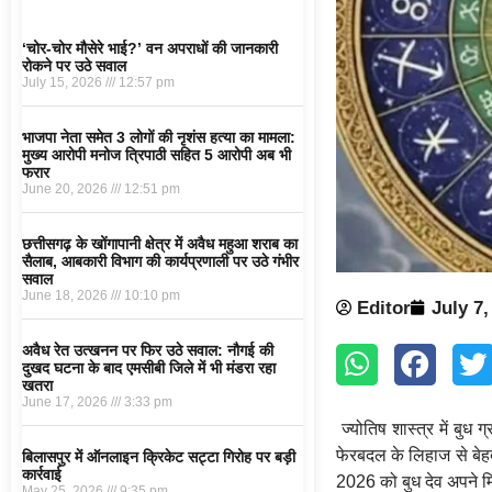
‘चोर-चोर मौसेरे भाई?’ वन अपराधों की जानकारी
रोकने पर उठे सवाल
July 15, 2026
12:57 pm
भाजपा नेता समेत 3 लोगों की नृशंस हत्या का मामला:
मुख्य आरोपी मनोज त्रिपाठी सहित 5 आरोपी अब भी
फरार
June 20, 2026
12:51 pm
छत्तीसगढ़ के खोंगापानी क्षेत्र में अवैध महुआ शराब का
सैलाब, आबकारी विभाग की कार्यप्रणाली पर उठे गंभीर
सवाल
June 18, 2026
10:10 pm
Editor
July 7,
अवैध रेत उत्खनन पर फिर उठे सवाल: नौगई की
दुखद घटना के बाद एमसीबी जिले में भी मंडरा रहा
खतरा
June 17, 2026
3:33 pm
ज्योतिष शास्त्र में बुध 
फेरबदल के लिहाज से बेहद
बिलासपुर में ऑनलाइन क्रिकेट सट्टा गिरोह पर बड़ी
कार्रवाई
2026 को बुध देव अपने मित्
May 25, 2026
9:35 pm