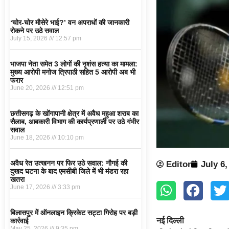
‘चोर-चोर मौसेरे भाई?’ वन अपराधों की जानकारी
रोकने पर उठे सवाल
July 15, 2026
12:57 pm
भाजपा नेता समेत 3 लोगों की नृशंस हत्या का मामला:
मुख्य आरोपी मनोज त्रिपाठी सहित 5 आरोपी अब भी
फरार
June 20, 2026
12:51 pm
छत्तीसगढ़ के खोंगापानी क्षेत्र में अवैध महुआ शराब का
सैलाब, आबकारी विभाग की कार्यप्रणाली पर उठे गंभीर
सवाल
June 18, 2026
10:10 pm
अवैध रेत उत्खनन पर फिर उठे सवाल: नौगई की
Editor
July 6,
दुखद घटना के बाद एमसीबी जिले में भी मंडरा रहा
खतरा
June 17, 2026
3:33 pm
बिलासपुर में ऑनलाइन क्रिकेट सट्टा गिरोह पर बड़ी
नई दिल्ली
कार्रवाई
May 25, 2026
9:35 pm