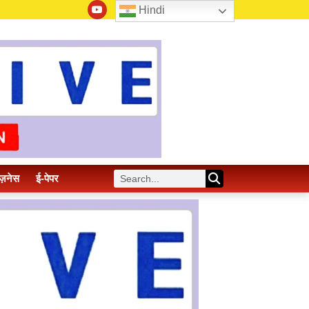
Hindi
ज़नेस
ई-पेपर