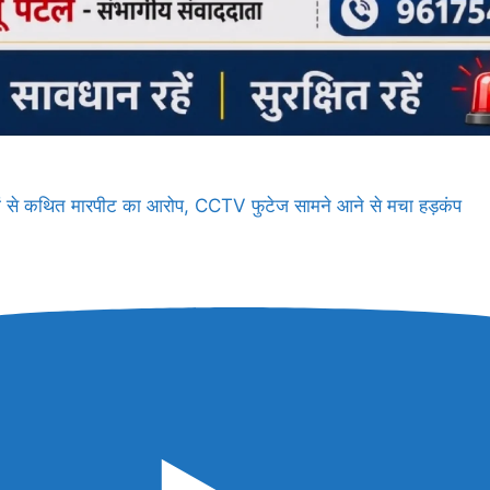
त्रों से कथित मारपीट का आरोप, CCTV फुटेज सामने आने से मचा हड़कंप