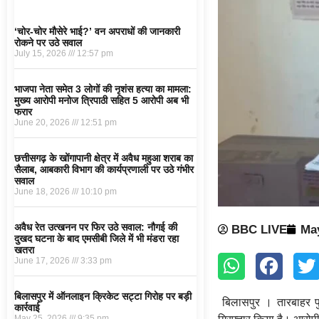
‘चोर-चोर मौसेरे भाई?’ वन अपराधों की जानकारी
रोकने पर उठे सवाल
July 15, 2026
12:57 pm
भाजपा नेता समेत 3 लोगों की नृशंस हत्या का मामला:
मुख्य आरोपी मनोज त्रिपाठी सहित 5 आरोपी अब भी
फरार
June 20, 2026
12:51 pm
छत्तीसगढ़ के खोंगापानी क्षेत्र में अवैध महुआ शराब का
सैलाब, आबकारी विभाग की कार्यप्रणाली पर उठे गंभीर
सवाल
June 18, 2026
10:10 pm
अवैध रेत उत्खनन पर फिर उठे सवाल: नौगई की
BBC LIVE
May
दुखद घटना के बाद एमसीबी जिले में भी मंडरा रहा
खतरा
June 17, 2026
3:33 pm
बिलासपुर में ऑनलाइन क्रिकेट सट्टा गिरोह पर बड़ी
बिलासपुर । तारबाहर पु
कार्रवाई
May 25, 2026
9:35 pm