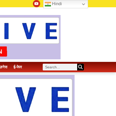
Hindi
ज़नेस
ई-पेपर