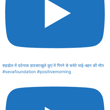
शहडोल में दर्दनाक हादसा!खुले कुएं में गिरने से चचेरे भाई-बहन की मौत
#sevafoundation #positivemorning