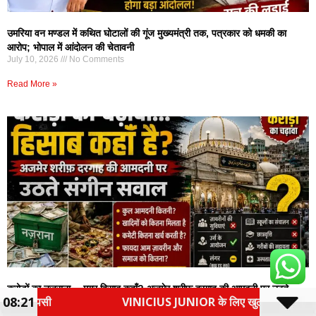
उमरिया वन मण्डल में कथित घोटालों की गूंज मुख्यमंत्री तक, पत्रकार को धमकी का
आरोप; भोपाल में आंदोलन की चेतावनी
July 10, 2026
No Comments
Read More »
करोड़ों का नज़राना… मगर हिसाब कहाँ? अजमेर शरीफ़ दरगाह की आमदनी पर उठते
08:21
US JUNIOR के लिए खुला खजाना, इंग्लिश क्लब ने रिकॉर्ड सैलरी का ऑफर द
संगीन सवाल?
July 10, 2026
No Comments