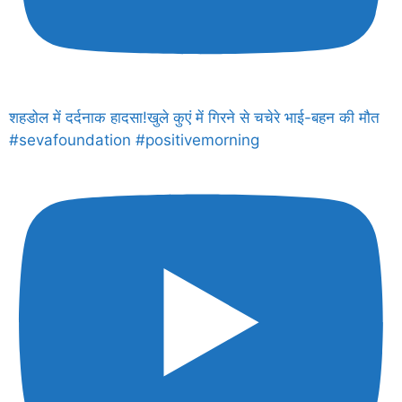
शहडोल में दर्दनाक हादसा!खुले कुएं में गिरने से चचेरे भाई-बहन की मौत
#sevafoundation #positivemorning