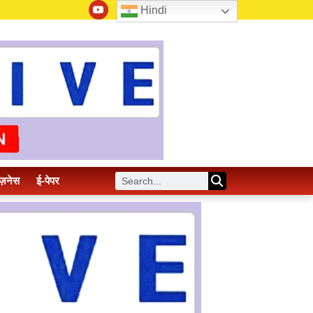
Hindi
ज़नेस
ई-पेपर