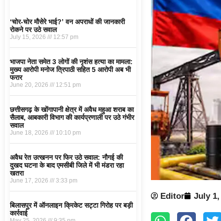
‘चोर-चोर मौसेरे भाई?’ वन अपराधों की जानकारी
रोकने पर उठे सवाल
July 15, 2026
12:57 pm
भाजपा नेता समेत 3 लोगों की नृशंस हत्या का मामला:
मुख्य आरोपी मनोज त्रिपाठी सहित 5 आरोपी अब भी
फरार
June 20, 2026
12:51 pm
छत्तीसगढ़ के खोंगापानी क्षेत्र में अवैध महुआ शराब का
सैलाब, आबकारी विभाग की कार्यप्रणाली पर उठे गंभीर
सवाल
June 18, 2026
10:10 pm
अवैध रेत उत्खनन पर फिर उठे सवाल: नौगई की
दुखद घटना के बाद एमसीबी जिले में भी मंडरा रहा
खतरा
June 17, 2026
3:33 pm
Editor
July 1,
बिलासपुर में ऑनलाइन क्रिकेट सट्टा गिरोह पर बड़ी
कार्रवाई
May 25, 2026
9:35 pm