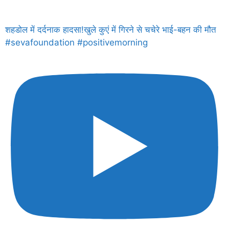
शहडोल में दर्दनाक हादसा!खुले कुएं में गिरने से चचेरे भाई-बहन की मौत
#sevafoundation #positivemorning