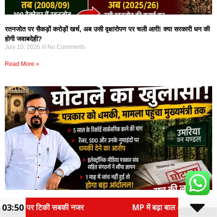
रतनजोत पर सैकड़ों करोड़ों खर्च, अब उसी वृक्षारोपण पर चली आरी! क्या सरकारी धन की
होगी जवाबदेही?
July 10, 2026
No Comments
Read More »
उमरिया वन मण्डल में कथित घोटालों की गूंज मुख्यमंत्री तक, पत्रकार को धमकी का
03:50
MP में बढ़ा बाल अपहरण का खतरा, पांच साल में 64% उछले केस; देश 
आरोप; भोपाल में आंदोलन की चेतावनी