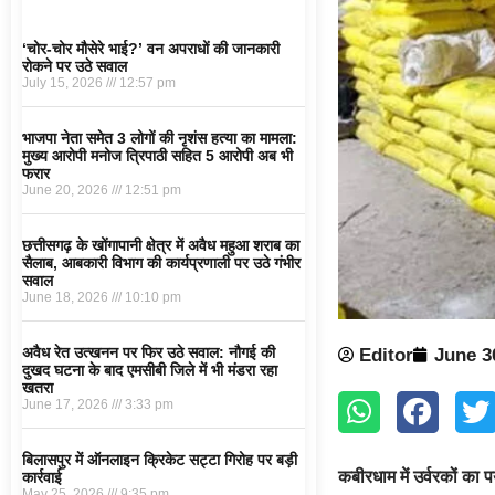
‘चोर-चोर मौसेरे भाई?’ वन अपराधों की जानकारी
रोकने पर उठे सवाल
July 15, 2026
12:57 pm
भाजपा नेता समेत 3 लोगों की नृशंस हत्या का मामला:
मुख्य आरोपी मनोज त्रिपाठी सहित 5 आरोपी अब भी
फरार
June 20, 2026
12:51 pm
छत्तीसगढ़ के खोंगापानी क्षेत्र में अवैध महुआ शराब का
सैलाब, आबकारी विभाग की कार्यप्रणाली पर उठे गंभीर
सवाल
June 18, 2026
10:10 pm
अवैध रेत उत्खनन पर फिर उठे सवाल: नौगई की
Editor
June 3
दुखद घटना के बाद एमसीबी जिले में भी मंडरा रहा
खतरा
June 17, 2026
3:33 pm
बिलासपुर में ऑनलाइन क्रिकेट सट्टा गिरोह पर बड़ी
कबीरधाम में उर्वरकों का प
कार्रवाई
May 25, 2026
9:35 pm