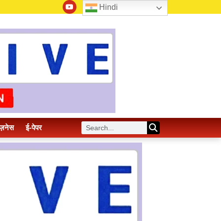
Hindi
ज़नेस
ई-पेपर