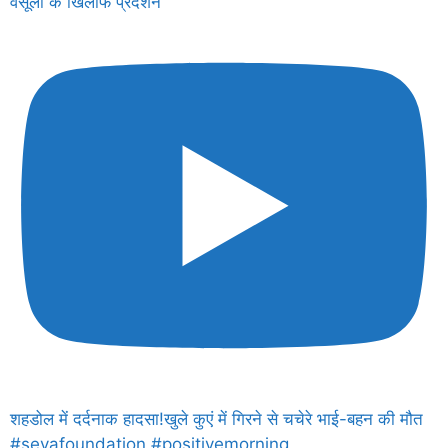
वसूली के खिलाफ प्रदर्शन
शहडोल में दर्दनाक हादसा!खुले कुएं में गिरने से चचेरे भाई-बहन की मौत
#sevafoundation #positivemorning