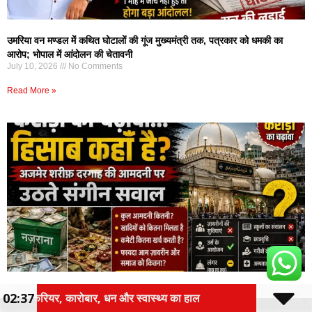
उमरिया वन मण्डल में कथित घोटालों की गूंज मुख्यमंत्री तक, पत्रकार को धमकी का
आरोप; भोपाल में आंदोलन की चेतावनी
July 10, 2026
No Comments
Read More »
करोड़ों का नज़राना… मगर हिसाब कहाँ? अजमेर शरीफ़ दरगाह की आमदनी पर उठते
02:37
स्थ्य का हाल
राशन दुकानों पर खाद्यान्न वितरण व्यवस्था होगी पा
संगीन सवाल?