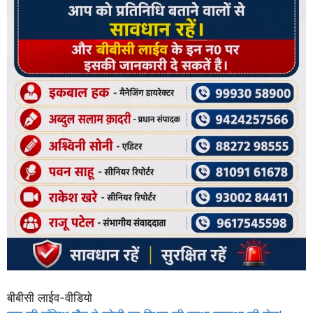
बीबीसी लाईव-वीडियो