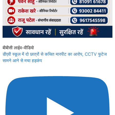
बीबीसी लाईव-वीडियो
डीएवी स्कूल में दो छात्रों से कथित मारपीट का आरोप, CCTV फुटेज
सामने आने से मचा हड़कंप