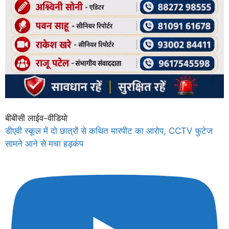
बीबीसी लाईव-वीडियो
डीएवी स्कूल में दो छात्रों से कथित मारपीट का आरोप, CCTV फुटेज
सामने आने से मचा हड़कंप