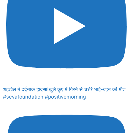
शहडोल में दर्दनाक हादसा!खुले कुएं में गिरने से चचेरे भाई-बहन की मौत
#sevafoundation #positivemorning