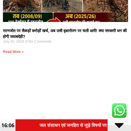
रतनजोत पर सैकड़ों करोड़ों खर्च, अब उसी वृक्षारोपण पर चली आरी! क्या सरकारी धन की
होगी जवाबदेही?
July 10, 2026
No Comments
Read More »
16:06
 एवं जनहित से जुड़े विषयों पर हुआ विचार-विमर्श
SASCI 2026-2