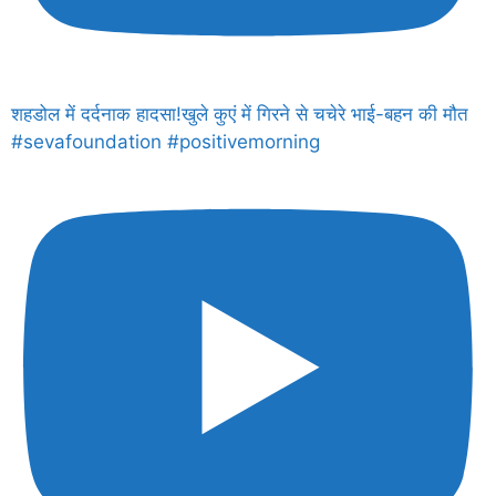
शहडोल में दर्दनाक हादसा!खुले कुएं में गिरने से चचेरे भाई-बहन की मौत
#sevafoundation #positivemorning