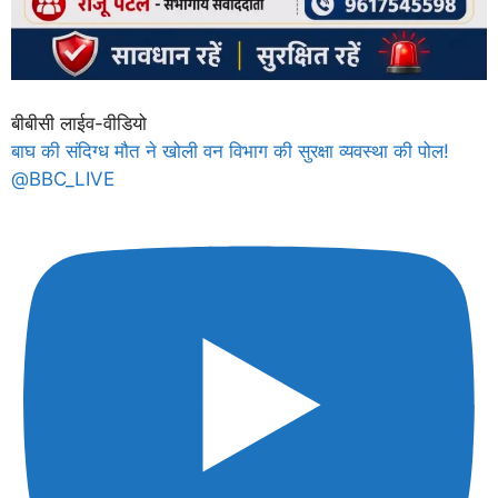
बीबीसी लाईव-वीडियो
बाघ की संदिग्ध मौत ने खोली वन विभाग की सुरक्षा व्यवस्था की पोल!
@BBC_LIVE